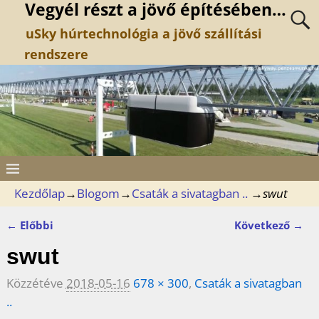
Vegyél részt a jövő építésében…
uSky húrtechnológia a jövő szállítási
rendszere
Kezdőlap
→
Blogom
→
Csaták a sivatagban ..
→
swut
← Előbbi
Következő →
Kép navigáció
swut
Közzétéve
2018-05-16
678 × 300
,
Csaták a sivatagban
..