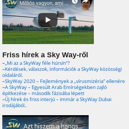
Friss hírek a Sky Way-ről
–
„Mi az a SkyWay féle húrsín”?
–
Kérdések, válaszok, információk a SkyWay közösségi
oldaláról.
–
SkyWay 2020 – Fejlemények a „vírusmizéria” ellenére
–
A SkyWay – Egyesült Arab Emírségekben zajló
építkezése – második fázisába lépett
–
Új hírek és friss interjú – immár a SkyWay Dubai
irodájából..