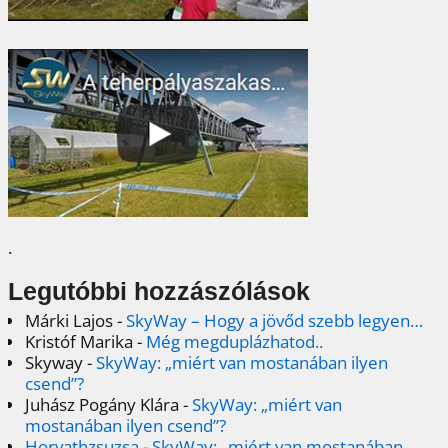
.
Legutóbbi hozzászólások
Márki Lajos
-
SkyWay – Hogy a jövőd szebb legyen…
Kristóf Marika
-
Még megduplázhatod..
Skyway
-
SkyWay: „miért van mostanában ilyen
csend”?
Juhász Pogány Klára
-
SkyWay: „miért van
mostanában ilyen csend”?
Horvathzsuzsa
-
SkyWay: „miért van mostanában