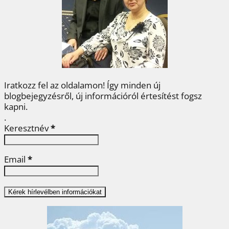
o
e
r
d
m
o
r
e
I
e
k
s
n
g
t
Iratkozz fel az oldalamon! Így minden új
blogbejegyzésről, új információról értesítést fogsz
kapni.
.
Keresztnév
*
Email
*