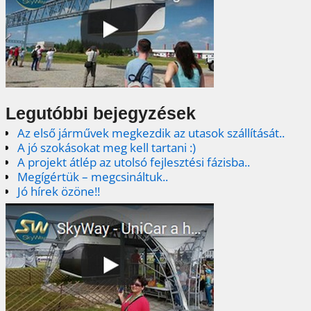
Legutóbbi bejegyzések
Az első járművek megkezdik az utasok szállítását..
A jó szokásokat meg kell tartani :)
A projekt átlép az utolsó fejlesztési fázisba..
Megígértük – megcsináltuk..
Jó hírek özöne!!