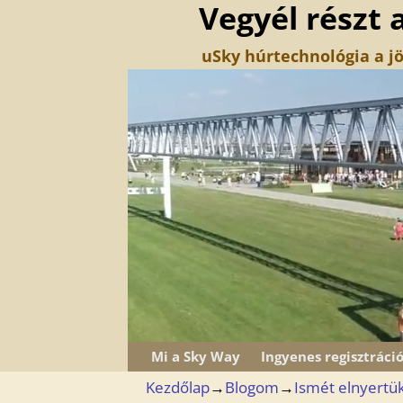
Vegyél részt 
uSky húrtechnológia a jö
Mi a Sky Way
Ingyenes regisztráci
Kezdőlap
→
Blogom
→
Ismét elnyertük