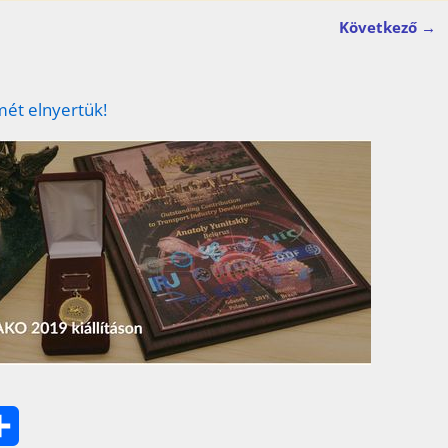
Következő →
mét elnyertük!
O