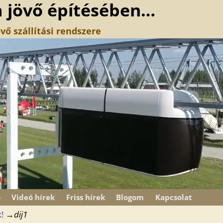
a jövő építésében…
vő szállítási rendszere
ó
Videó hírek
Friss hírek
Blogom
Kapcsolat
!
→
dij1