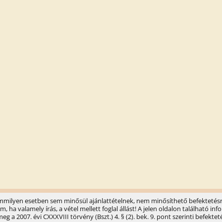
semmilyen esetben sem minősül ajánlattételnek, nem minősíthető befektetésr
ha valamely írás, a vétel mellett foglal állást! A jelen oldalon található 
 a 2007. évi CXXXVIII törvény (Bszt.) 4. § (2). bek. 9. pont szerinti befektet