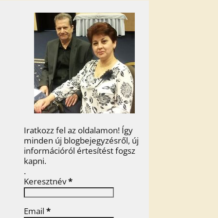
Iratkozz fel az oldalamon! Így
minden új blogbejegyzésről, új
információról értesítést fogsz
kapni.
.
Keresztnév
*
Email
*