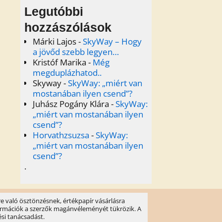
Legutóbbi
hozzászólások
Márki Lajos
-
SkyWay – Hogy
a jövőd szebb legyen…
Kristóf Marika
-
Még
megduplázhatod..
Skyway
-
SkyWay: „miért van
mostanában ilyen csend”?
Juhász Pogány Klára
-
SkyWay:
„miért van mostanában ilyen
csend”?
Horvathzsuzsa
-
SkyWay:
„miért van mostanában ilyen
csend”?
.
e való ösztönzésnek, értékpapír vásárlásra
információk a szerzők magánvéleményét tükrözik. A
ési tanácsadást.