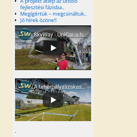
A projekt átlép az utolsó
fejlesztési fázisba..
Megígértük – megcsináltuk..
Jó hírek özöne!!
.