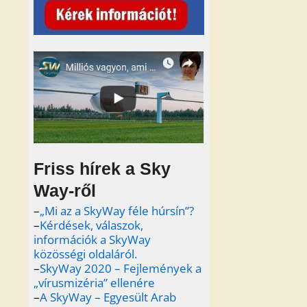
Friss hírek a Sky
Way-ről
–
„Mi az a SkyWay féle húrsín”?
–
Kérdések, válaszok,
információk a SkyWay
közösségi oldaláról.
–
SkyWay 2020 – Fejlemények a
„vírusmizéria” ellenére
–
A SkyWay – Egyesült Arab