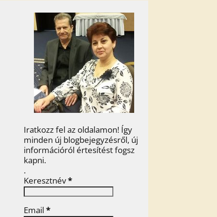
Iratkozz fel az oldalamon! Így
minden új blogbejegyzésről, új
információról értesítést fogsz
kapni.
.
Keresztnév
*
Email
*