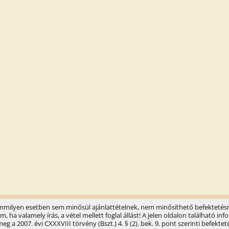
semmilyen esetben sem minősül ajánlattételnek, nem minősíthető befektetésr
ha valamely írás, a vétel mellett foglal állást! A jelen oldalon található 
 a 2007. évi CXXXVIII törvény (Bszt.) 4. § (2). bek. 9. pont szerinti befektet