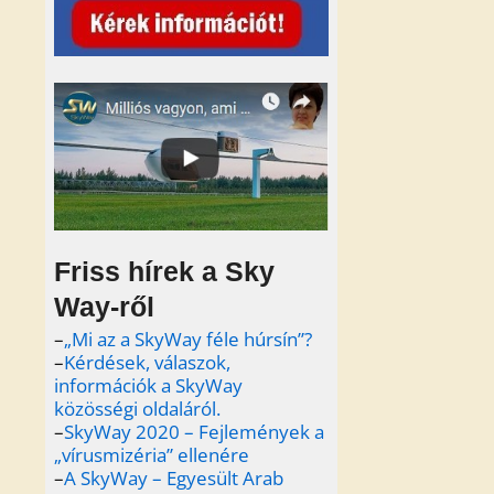
Friss hírek a Sky
Way-ről
–
„Mi az a SkyWay féle húrsín”?
–
Kérdések, válaszok,
információk a SkyWay
közösségi oldaláról.
–
SkyWay 2020 – Fejlemények a
„vírusmizéria” ellenére
–
A SkyWay – Egyesült Arab