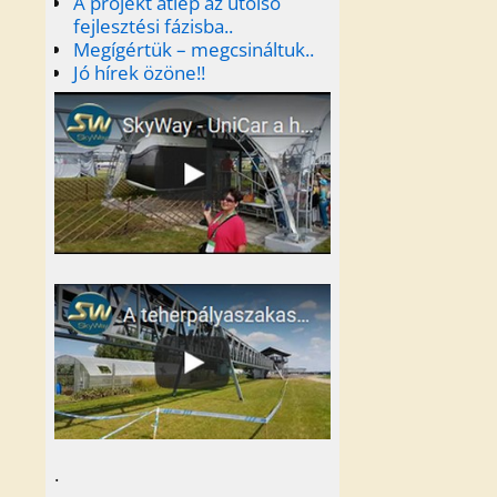
A projekt átlép az utolsó
fejlesztési fázisba..
Megígértük – megcsináltuk..
Jó hírek özöne!!
.