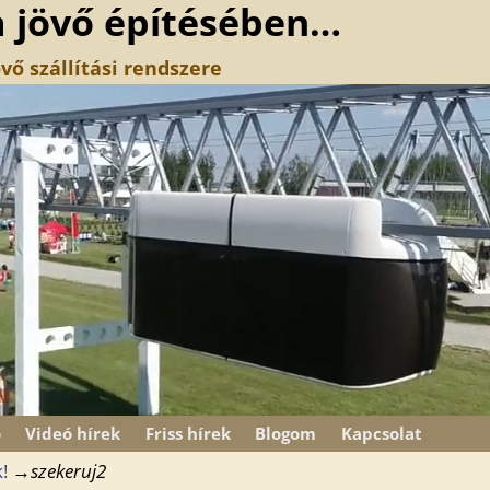
a jövő építésében…
vő szállítási rendszere
ó
Videó hírek
Friss hírek
Blogom
Kapcsolat
!
→
szekeruj2