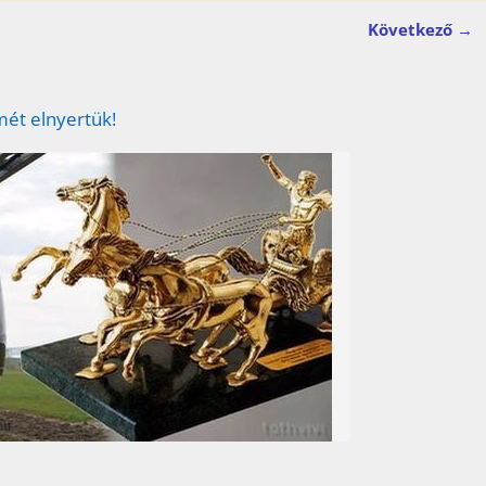
Következő →
mét elnyertük!