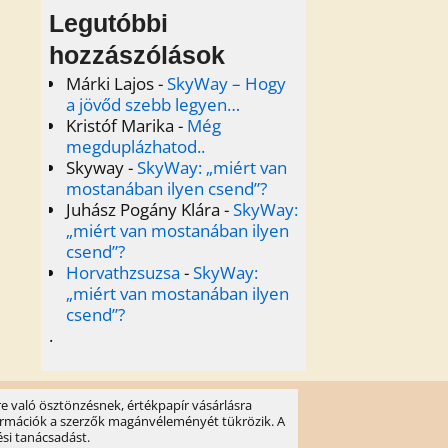
Legutóbbi
hozzászólások
Márki Lajos
-
SkyWay – Hogy
a jövőd szebb legyen…
Kristóf Marika
-
Még
megduplázhatod..
Skyway
-
SkyWay: „miért van
mostanában ilyen csend”?
Juhász Pogány Klára
-
SkyWay:
„miért van mostanában ilyen
csend”?
Horvathzsuzsa
-
SkyWay:
„miért van mostanában ilyen
csend”?
.
e való ösztönzésnek, értékpapír vásárlásra
információk a szerzők magánvéleményét tükrözik. A
ési tanácsadást.