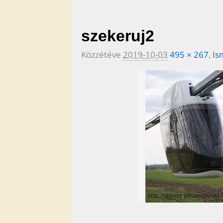
Kép navigáció
szekeruj2
Közzétéve
2019-10-03
495 × 267
,
Is