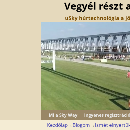
Vegyél részt 
uSky húrtechnológia a jö
Mi a Sky Way
Ingyenes regisztráci
Kezdőlap
→
Blogom
→
Ismét elnyertük