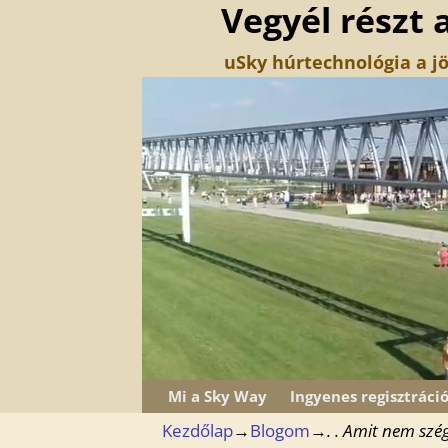
Vegyél részt 
uSky húrtechnológia a jö
Mi a Sky Way
Ingyenes regisztráci
Kezdőlap
→
Blogom
→
. . Amit nem sz