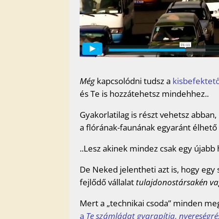
Még
kapcsolódni tudsz a
kisbefektet
és Te is hozzátehetsz mindehhez..
Gyakorlatilag is részt vehetsz abban,
a flórának-faunának egyaránt élhető 
..Lesz akinek mindez csak egy újabb 
De Neked jelentheti azt is, hogy eg
fejlődő vállalat
tulajdonostársakén va
Mert a „technikai csoda” minden me
a
Te számládat gyarapítja, nyereségr