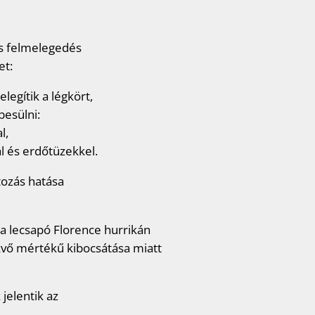
is felmelegedés
et:
egítik a légkört,
besülni:
l,
l és erdőtüzekkel.
tozás hatása
a lecsapó Florence hurrikán
vő mértékű kibocsátása miatt
jelentik az