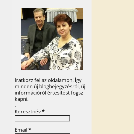
Iratkozz fel az oldalamon! Így
minden új blogbejegyzésről, új
információról értesítést fogsz
kapni.
.
Keresztnév
*
Email
*