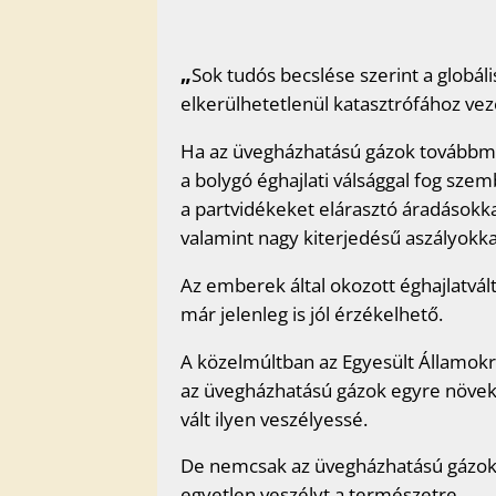
„
Sok tudós becslése szerint a globál
elkerülhetetlenül katasztrófához vez
Ha az üvegházhatású gázok továbbmel
a bolygó éghajlati válsággal fog szem
a partvidékeket elárasztó áradásokka
valamint nagy kiterjedésű aszályokka
Az emberek által okozott éghajlatvál
már jelenleg is jól érzékelhető.
A közelmúltban az Egyesült Államokr
az üvegházhatású gázok egyre növek
vált ilyen veszélyessé.
De nemcsak az üvegházhatású gázok 
egyetlen veszélyt a természetre.