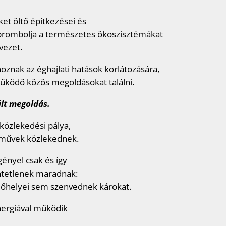
et öltő építkezései és
bbrombolja a természetes ökoszisztémákat
vezet.
znak az éghajlati hatások korlátozására,
ködő közös megoldásokat találni.
ált megoldás.
közlekedési pálya,
rművek közlekednek.
gényel csak és így
intetlenek maradnak:
 élőhelyei sem szenvednek károkat.
nergiával működik