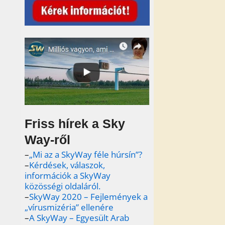
Friss hírek a Sky
Way-ről
–
„Mi az a SkyWay féle húrsín”?
–
Kérdések, válaszok,
információk a SkyWay
közösségi oldaláról.
–
SkyWay 2020 – Fejlemények a
„vírusmizéria” ellenére
–
A SkyWay – Egyesült Arab