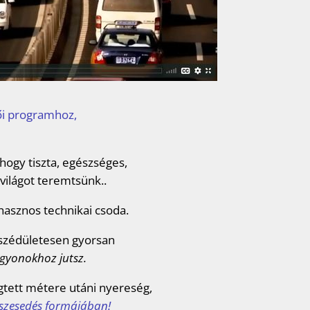
ői programhoz,
 hogy tiszta, egészséges,
világot teremtsünk..
hasznos technikai csoda.
y szédületesen gyorsan
gyonokhoz jutsz.
gtett métere utáni nyereség,
észesedés formájában!