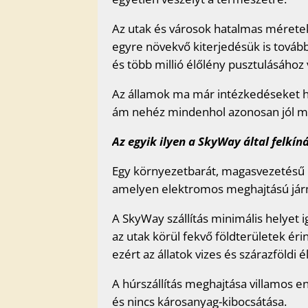
Az utak és városok hatalmas méretek
egyre növekvő kiterjedésük is tová
és több millió élőlény pusztulásához 
Az államok ma már intézkedéseket ho
ám nehéz mindenhol azonosan jól mű
Az egyik ilyen a SkyWay által felkín
Egy környezetbarát, magasvezetésű 
amelyen elektromos meghajtású já
A SkyWay szállítás minimális helyet i
az utak körül fekvő földterületek ér
ezért az állatok vizes és szárazföldi
A húrszállítás meghajtása villamos e
és nincs károsanyag-kibocsátása.