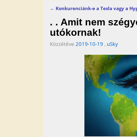
←
Konkurenciánk-e a Tesla vagy a Hy
Bejegyzés navigáció
. . Amit nem szég
utókornak!
Közzétéve
2019-10-19
,
uSky