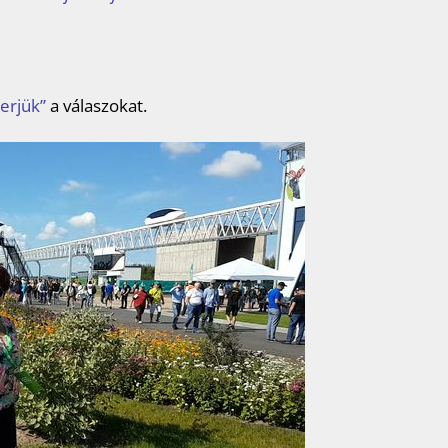
merjük”
a válaszokat.