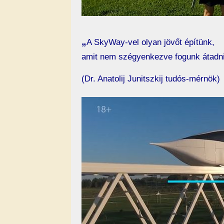
„
A SkyWay-vel olyan jövőt építünk,
amit nem szégyenkezve fogunk átadni
(Dr. Anatolij Junitszkij tudós-mérnök)