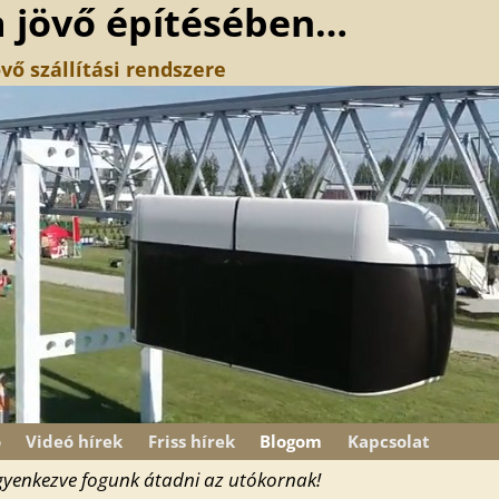
a jövő építésében…
vő szállítási rendszere
ó
Videó hírek
Friss hírek
Blogom
Kapcsolat
égyenkezve fogunk átadni az utókornak!