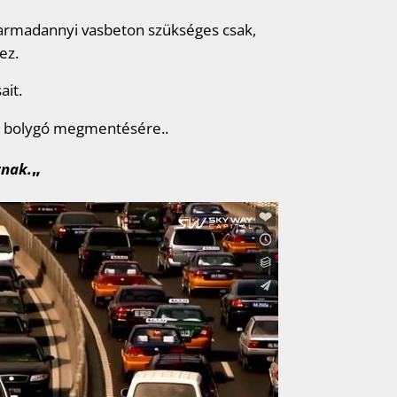
armadannyi vasbeton szükséges csak,
ez.
ait.
 a bolygó megmentésére..
„
tnak.