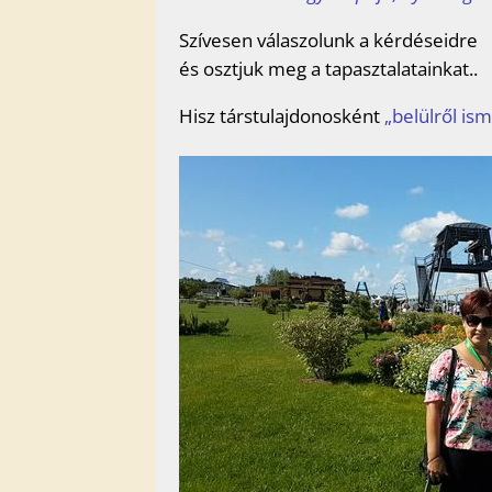
Szívesen válaszolunk a kérdéseidre
és osztjuk meg a tapasztalatainkat..
Hisz társtulajdonosként
„belülről is