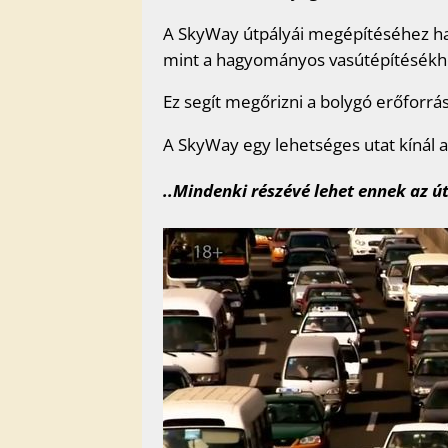
A SkyWay útpályái megépítéséhez h
mint a hagyományos vasútépítésékh
Ez segít megőrizni a bolygó erőforrás
A SkyWay egy lehetséges utat kínál
..Mindenki részévé lehet ennek az ú