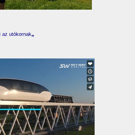
„
 az utókornak