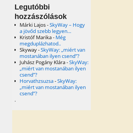
Legutóbbi
hozzászólások
Márki Lajos
-
SkyWay – Hogy
a jövőd szebb legyen…
Kristóf Marika
-
Még
megduplázhatod..
Skyway
-
SkyWay: „miért van
mostanában ilyen csend”?
Juhász Pogány Klára
-
SkyWay:
„miért van mostanában ilyen
csend”?
Horvathzsuzsa
-
SkyWay:
„miért van mostanában ilyen
csend”?
.