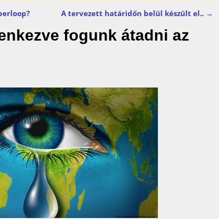
perloop?
A tervezett határidőn belül készült el..
→
yenkezve fogunk átadni az