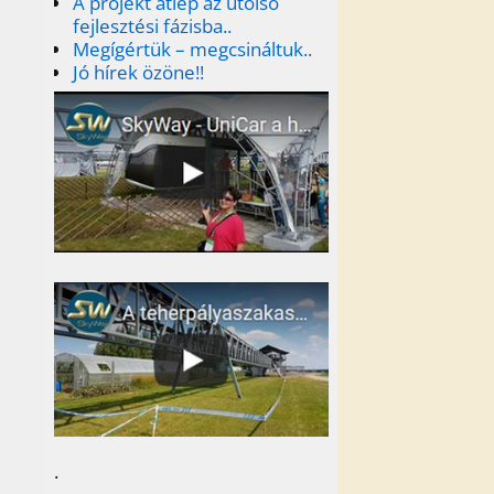
A projekt átlép az utolsó
fejlesztési fázisba..
Megígértük – megcsináltuk..
Jó hírek özöne!!
.