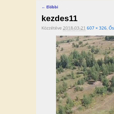
← Előbbi
Kép navigáció
kezdes11
Közzétéve
2018-03-21
607 × 326
,
Ős