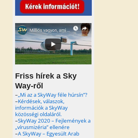
Friss hírek a Sky
Way-ről
–
„Mi az a SkyWay féle húrsín”?
–
Kérdések, válaszok,
információk a SkyWay
közösségi oldaláról.
–
SkyWay 2020 – Fejlemények a
„vírusmizéria” ellenére
–
A SkyWay – Egyesült Arab