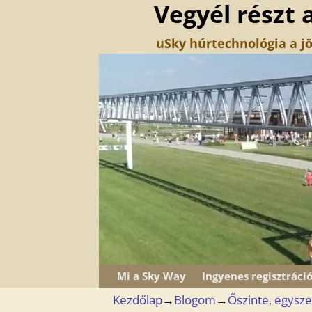
Vegyél részt 
uSky húrtechnológia a jö
Mi a Sky Way
Ingyenes regisztráci
Kezdőlap
→
Blogom
→
Őszinte, egyszer