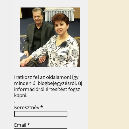
Iratkozz fel az oldalamon! Így
minden új blogbejegyzésről, új
információról értesítést fogsz
kapni.
.
Keresztnév
*
Email
*