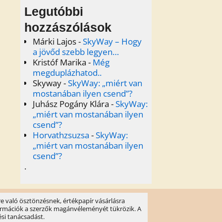
Legutóbbi
hozzászólások
Márki Lajos
-
SkyWay – Hogy
a jövőd szebb legyen…
Kristóf Marika
-
Még
megduplázhatod..
Skyway
-
SkyWay: „miért van
mostanában ilyen csend”?
Juhász Pogány Klára
-
SkyWay:
„miért van mostanában ilyen
csend”?
Horvathzsuzsa
-
SkyWay:
„miért van mostanában ilyen
csend”?
.
e való ösztönzésnek, értékpapír vásárlásra
információk a szerzők magánvéleményét tükrözik. A
ési tanácsadást.