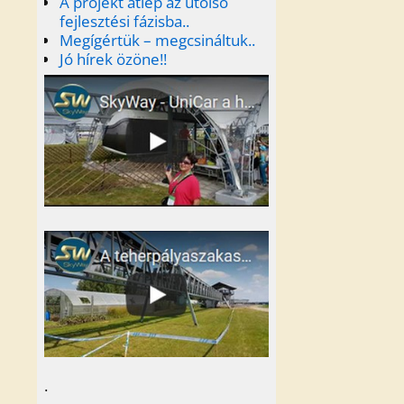
A projekt átlép az utolsó
fejlesztési fázisba..
Megígértük – megcsináltuk..
Jó hírek özöne!!
.