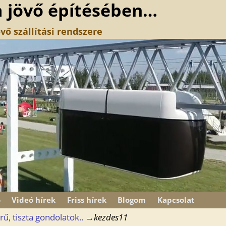
a jövő építésében…
vő szállítási rendszere
ó
Videó hírek
Friss hírek
Blogom
Kapcsolat
ű, tiszta gondolatok..
→
kezdes11