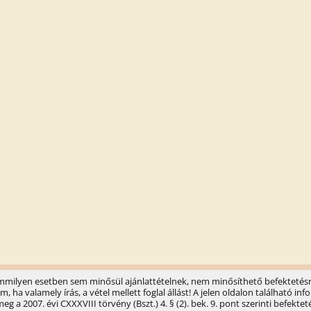
semmilyen esetben sem minősül ajánlattételnek, nem minősíthető befektetésr
ha valamely írás, a vétel mellett foglal állást! A jelen oldalon található 
 a 2007. évi CXXXVIII törvény (Bszt.) 4. § (2). bek. 9. pont szerinti befektet