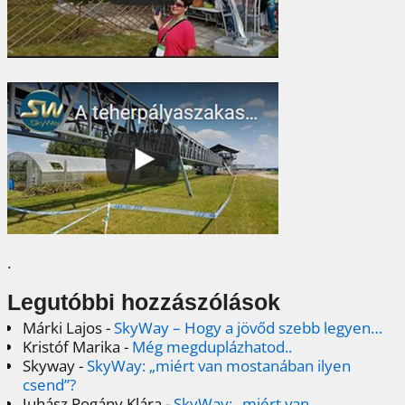
.
Legutóbbi hozzászólások
Márki Lajos
-
SkyWay – Hogy a jövőd szebb legyen…
Kristóf Marika
-
Még megduplázhatod..
Skyway
-
SkyWay: „miért van mostanában ilyen
csend”?
Juhász Pogány Klára
-
SkyWay: „miért van