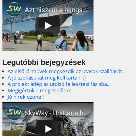
Legutóbbi bejegyzések
Az első járművek megkezdik az utasok szállítását..
A jó szokásokat meg kell tartani :)
A projekt átlép az utolsó fejlesztési fázisba..
Megígértük – megcsináltuk..
Jó hírek özöne!!