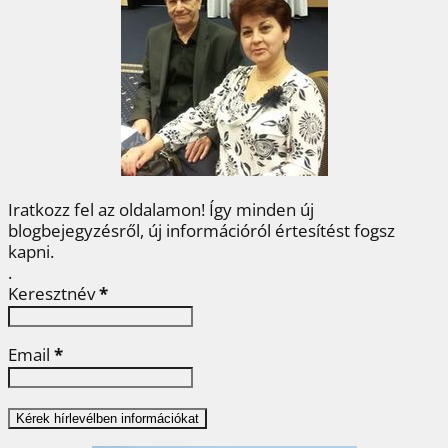
b
t
e
e
a
o
e
r
d
m
o
r
e
I
e
k
s
n
g
t
Iratkozz fel az oldalamon! Így minden új
blogbejegyzésről, új információról értesítést fogsz
kapni.
.
Keresztnév
*
Email
*