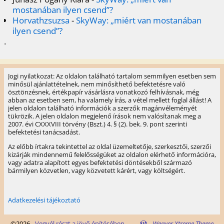
mostanában ilyen csend”?
Horvathzsuzsa
-
SkyWay: „miért van mostanában
ilyen csend”?
.
Jogi nyilatkozat: Az oldalon található tartalom semmilyen esetben sem
minősül ajánlattételnek, nem minősíthető befektetésre való
ösztönzésnek, értékpapír vásárlásra vonatkozó felhívásnak, még
abban az esetben sem, ha valamely írás, a vétel mellett foglal állást! A
jelen oldalon található információk a szerzők magánvéleményét
tükrözik. A jelen oldalon megjelenő írások nem valósítanak meg a
2007. évi CXXXVIII törvény (Bszt.) 4. § (2). bek. 9. pont szerinti
befektetési tanácsadást.
Az előbb írtakra tekintettel az oldal üzemeltetője, szerkesztői, szerzői
kizárják mindennemű felelősségüket az oldalon elérhető információra,
vagy adatra alapított egyes befektetési döntésekből származó
bármilyen közvetlen, vagy közvetett kárért, vagy költségért.
Adatkezelési tájékoztató
©2026 -
Vegyél részt a jövő építésében...
-
Weaver Xtreme Theme