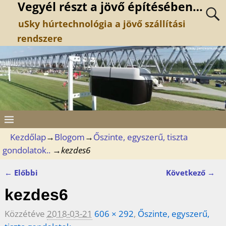
Vegyél részt a jövő építésében…
uSky húrtechnológia a jövő szállítási
rendszere
Kezdőlap
→
Blogom
→
Őszinte, egyszerű, tiszta
gondolatok..
→
kezdes6
← Előbbi
Következő →
Kép navigáció
kezdes6
Közzétéve
2018-03-21
606 × 292
,
Őszinte, egyszerű,