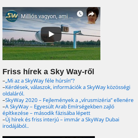
Friss hírek a Sky Way-ről
–
„Mi az a SkyWay féle húrsín”?
–
Kérdések, válaszok, információk a SkyWay közösségi
oldaláról.
–
SkyWay 2020 – Fejlemények a „vírusmizéria” ellenére
–
A SkyWay – Egyesült Arab Emírségekben zajló
építkezése – második fázisába lépett
–
Új hírek és friss interjú – immár a SkyWay Dubai
irodájából..