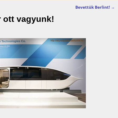
Bevettük Berlint!
→
ár ott vagyunk!