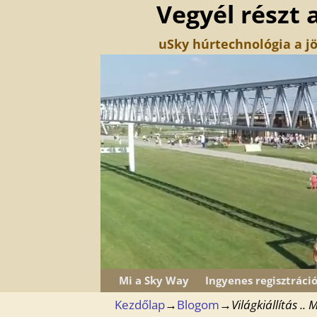
Vegyél részt 
uSky húrtechnológia a jö
Mi a Sky Way
Ingyenes regisztráci
Kezdőlap
→
Blogom
→
Világkiállítás ..