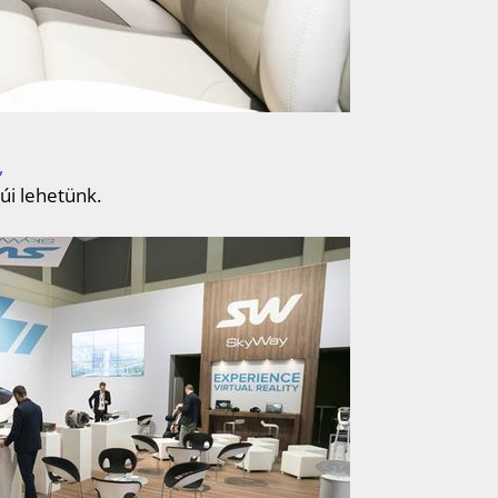
,
úi lehetünk.