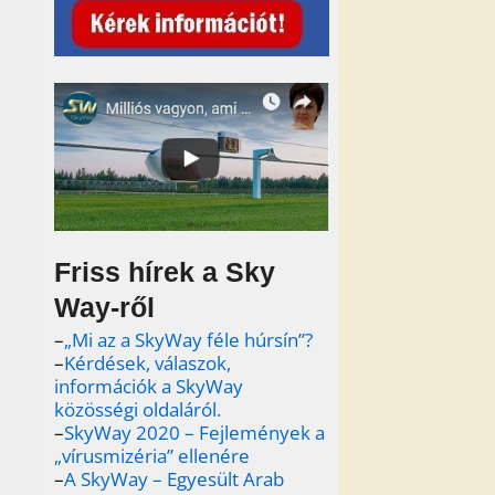
Friss hírek a Sky
Way-ről
–
„Mi az a SkyWay féle húrsín”?
–
Kérdések, válaszok,
információk a SkyWay
közösségi oldaláról.
–
SkyWay 2020 – Fejlemények a
„vírusmizéria” ellenére
–
A SkyWay – Egyesült Arab