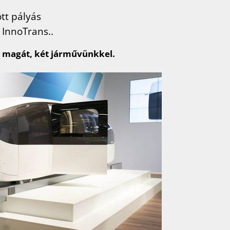
ött pályás
z InnoTrans..
i magát, két járművünkkel.