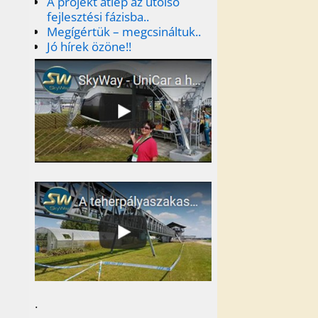
A projekt átlép az utolsó
fejlesztési fázisba..
Megígértük – megcsináltuk..
Jó hírek özöne!!
.