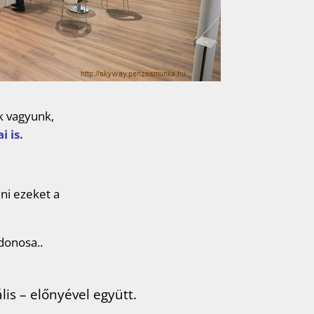
 vagyunk,
i is.
ni ezeket a
donosa..
is – előnyével együtt.