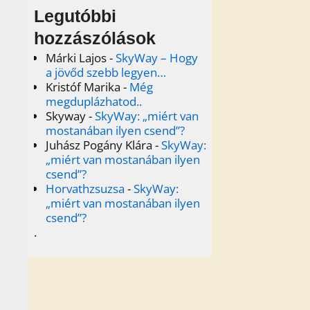
Legutóbbi
hozzászólások
Márki Lajos
-
SkyWay – Hogy
a jövőd szebb legyen…
Kristóf Marika
-
Még
megduplázhatod..
Skyway
-
SkyWay: „miért van
mostanában ilyen csend”?
Juhász Pogány Klára
-
SkyWay:
„miért van mostanában ilyen
csend”?
Horvathzsuzsa
-
SkyWay:
„miért van mostanában ilyen
csend”?
.