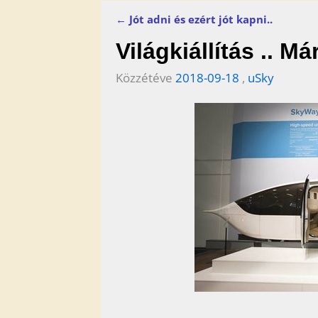
←
Jót adni és ezért jót kapni..
Bejegyzés navigáció
Világkiállítás .. M
Közzétéve
2018-09-18
,
uSky