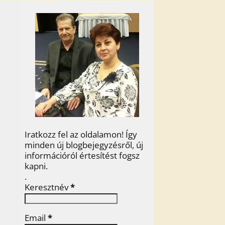
Iratkozz fel az oldalamon! Így
minden új blogbejegyzésről, új
információról értesítést fogsz
kapni.
.
Keresztnév
*
Email
*