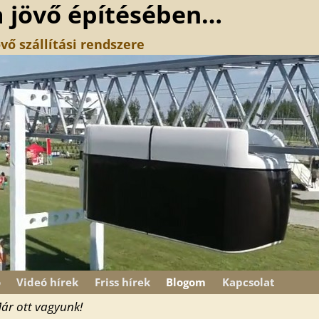
a jövő építésében…
vő szállítási rendszere
ó
Videó hírek
Friss hírek
Blogom
Kapcsolat
 Már ott vagyunk!