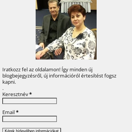
b
t
e
e
a
o
e
r
d
m
o
r
e
I
e
k
s
n
g
t
Iratkozz fel az oldalamon! Így minden új
blogbejegyzésről, új információról értesítést fogsz
kapni.
.
Keresztnév
*
Email
*