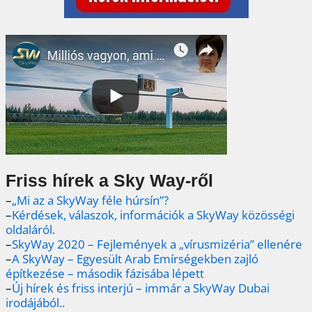
Friss hírek a Sky Way-ről
–
„Mi az a SkyWay féle húrsín”?
–
Kérdések, válaszok, információk a SkyWay közösségi
oldaláról.
–
SkyWay 2020 – Fejlemények a „vírusmizéria” ellenére
–
A SkyWay – Egyesült Arab Emírségekben zajló
építkezése – második fázisába lépett
–
Új hírek és friss interjú – immár a SkyWay Dubai
irodájából..