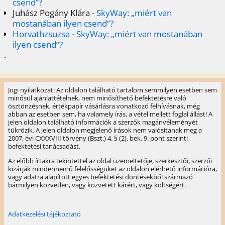
csend”?
Juhász Pogány Klára
-
SkyWay: „miért van
mostanában ilyen csend”?
Horvathzsuzsa
-
SkyWay: „miért van mostanában
ilyen csend”?
.
Jogi nyilatkozat: Az oldalon található tartalom semmilyen esetben sem
minősül ajánlattételnek, nem minősíthető befektetésre való
ösztönzésnek, értékpapír vásárlásra vonatkozó felhívásnak, még
abban az esetben sem, ha valamely írás, a vétel mellett foglal állást! A
jelen oldalon található információk a szerzők magánvéleményét
tükrözik. A jelen oldalon megjelenő írások nem valósítanak meg a
2007. évi CXXXVIII törvény (Bszt.) 4. § (2). bek. 9. pont szerinti
befektetési tanácsadást.
Az előbb írtakra tekintettel az oldal üzemeltetője, szerkesztői, szerzői
kizárják mindennemű felelősségüket az oldalon elérhető információra,
vagy adatra alapított egyes befektetési döntésekből származó
bármilyen közvetlen, vagy közvetett kárért, vagy költségért.
Adatkezelési tájékoztató