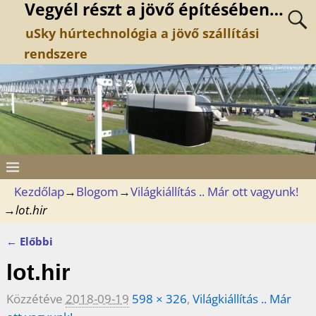
Vegyél részt a jövő építésében…
uSky húrtechnológia a jövő szállítási
rendszere
Kezdőlap
→
Blogom
→
Világkiállítás .. Már ott vagyunk!
→
lot.hir
← Előbbi
Kép navigáció
lot.hir
Közzétéve
2018-09-19
598 × 326
,
Világkiállítás .. Már