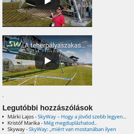
.
Legutóbbi hozzászólások
Márki Lajos
-
SkyWay – Hogy a jövőd szebb legyen…
Kristóf Marika
-
Még megduplázhatod..
Skyway
-
SkyWay: „miért van mostanában ilyen