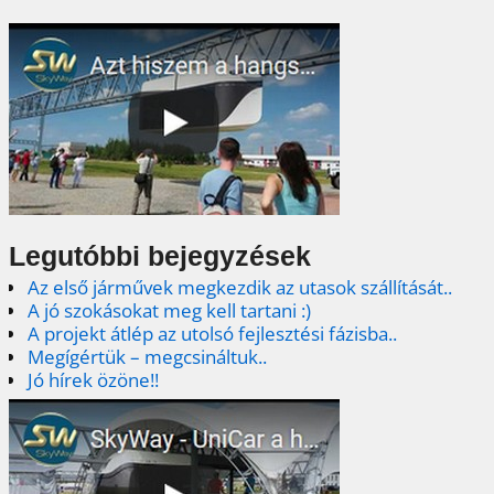
Legutóbbi bejegyzések
Az első járművek megkezdik az utasok szállítását..
A jó szokásokat meg kell tartani :)
A projekt átlép az utolsó fejlesztési fázisba..
Megígértük – megcsináltuk..
Jó hírek özöne!!