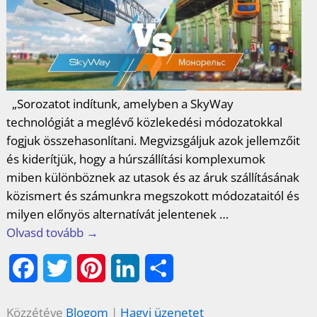
k
s
n
g
t
„Sorozatot indítunk, amelyben a SkyWay
technológiát a meglévő közlekedési módozatokkal
fogjuk összehasonlítani. Megvizsgáljuk azok jellemzőit
és kiderítjük, hogy a húrszállítási komplexumok
miben különböznek az utasok és az áruk szállításának
közismert és számunkra megszokott módozataitól és
milyen előnyös alternatívát jelentenek
…
Olvasd tovább →
F
T
P
L
O
a
w
i
i
s
Közzétéve
Blogom
|
Hagyj üzenetet