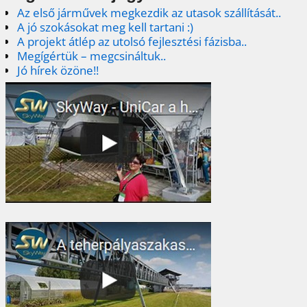
Az első járművek megkezdik az utasok szállítását..
A jó szokásokat meg kell tartani :)
A projekt átlép az utolsó fejlesztési fázisba..
Megígértük – megcsináltuk..
Jó hírek özöne!!