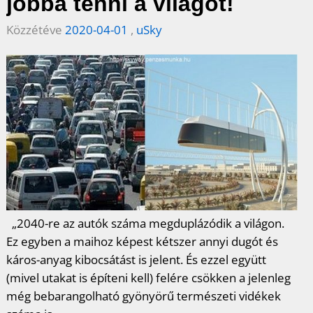
jobbá tenni a világot!
b
t
e
e
a
Közzétéve
2020-04-01
,
uSky
o
e
r
d
m
o
r
e
I
e
k
s
n
g
t
„2040-re az autók száma megduplázódik a világon.
Ez egyben a maihoz képest kétszer annyi dugót és
káros-anyag kibocsátást is jelent. És ezzel együtt
(mivel utakat is építeni kell) felére csökken a jelenleg
még bebarangolható gyönyörű természeti vidékek