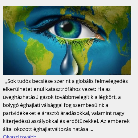
o
r
e
I
e
k
s
n
g
t
„Sok tudós becslése szerint a globális felmelegedés
elkerülhetetlenül katasztrófához vezet: Ha az
üvegházhatású gázok továbbmelegítik a légkört, a
bolygó éghajlati válsággal fog szembesülni: a
partvidékeket elárasztó áradásokkal, valamint nagy
kiterjedésű aszályokkal és erdőtüzekkel. Az emberek
által okozott éghajlatváltozás hatása
…
Olvasd tovább →