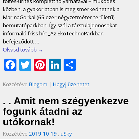
töltés-ürítés komplett folyamatával – működés
közben, a gyakorlatban is megismerkedhetnek a
MarinaGorkai (65 ezer négyzetméter területű)
bemutatóparkban. Így szól a társtulajdonosokat
informáló friss hír: „Az EkoTechnoParkban
befejeződött
…
Olvasd tovább →
F
T
P
L
O
a
w
i
i
s
Közzétéve
Blogom
|
Hagyj üzenetet
c
i
n
n
s
. . Amit nem szégyenkezve
e
t
t
k
z
fogunk átadni az
b
t
e
e
a
utókornak!
o
e
r
d
m
Közzétéve
2019-10-19
,
uSky