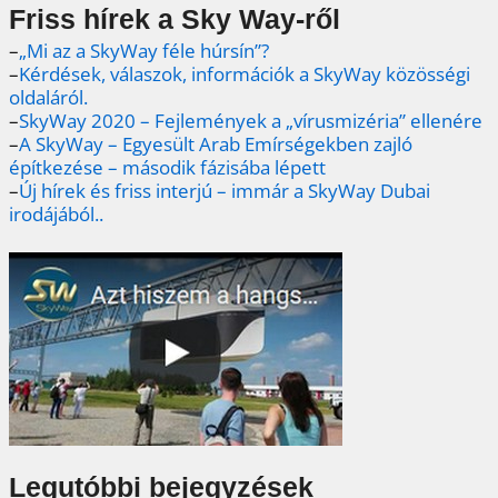
Friss hírek a Sky Way-ről
–
„Mi az a SkyWay féle húrsín”?
–
Kérdések, válaszok, információk a SkyWay közösségi
oldaláról.
–
SkyWay 2020 – Fejlemények a „vírusmizéria” ellenére
–
A SkyWay – Egyesült Arab Emírségekben zajló
építkezése – második fázisába lépett
–
Új hírek és friss interjú – immár a SkyWay Dubai
irodájából..
Legutóbbi bejegyzések