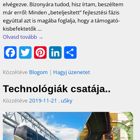
elvégezve. Bizonyára tudod, hisz írtam, beszéltem
már erről: Minden „beteljesített” fejlesztési fázis
egyúttal azt is magába foglalja, hogy a támogató-
kisbefektetők
…
Olvasd tovább →
F
T
P
L
O
a
w
i
i
s
Közzétéve
Blogom
|
Hagyj üzenetet
c
i
n
n
s
Technológiák csatája..
e
t
t
k
z
Közzétéve
2019-11-21
,
uSky
b
t
e
e
a
o
e
r
d
m
o
r
e
I
e