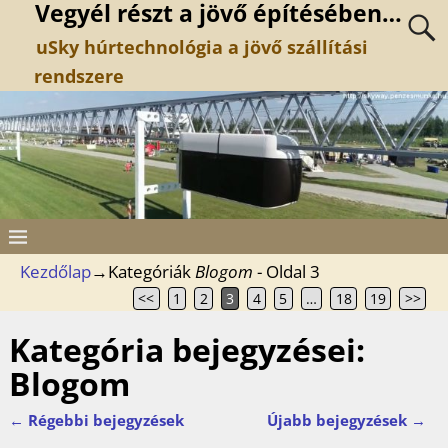
Vegyél részt a jövő építésében…
uSky húrtechnológia a jövő szállítási
rendszere
Kezdőlap
→Kategóriák
Blogom
- Oldal 3
<<
1
2
3
4
5
…
18
19
>>
Kategória bejegyzései:
Blogom
←
Régebbi bejegyzések
Újabb bejegyzések
→
Bejegyzés navigáció