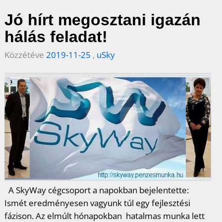
c
i
n
n
s
Jó hírt megosztani igazán
e
t
t
k
z
hálás feladat!
b
t
e
e
a
Közzétéve
2019-11-25
,
uSky
o
e
r
d
m
o
r
e
I
e
k
s
n
g
t
A SkyWay cégcsoport a napokban bejelentette:
Ismét eredményesen vagyunk túl egy fejlesztési
fázison. Az elmúlt hónapokban hatalmas munka lett