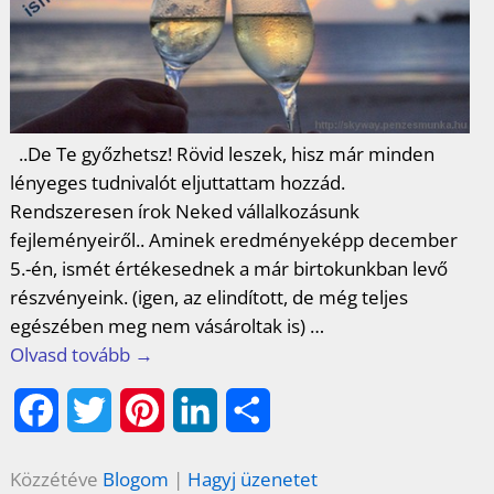
..De Te győzhetsz! Rövid leszek, hisz már minden
lényeges tudnivalót eljuttattam hozzád.
Rendszeresen írok Neked vállalkozásunk
fejleményeiről.. Aminek eredményeképp december
5.-én, ismét értékesednek a már birtokunkban levő
részvényeink. (igen, az elindított, de még teljes
egészében meg nem vásároltak is)
…
Olvasd tovább →
F
T
P
L
O
a
w
i
i
s
Közzétéve
Blogom
|
Hagyj üzenetet