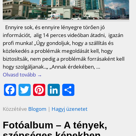
Ennyire sok, és ennyire lényegre törően jó
információt, alig 14 perces videóban átadni, igazán
profi munka! „Úgy gondoljuk, hogy a szállítás és
közlekedés a problémák megoldását kell, hogy
biztosítsák, nem pedig a problémák forrásaként kell
hogy szolgáljanak..„ „Annak érdekében,
…
Olvasd tovább →
F
T
P
L
O
a
w
i
i
s
Közzétéve
Blogom
|
Hagyj üzenetet
c
i
n
n
s
Fotóalbum – A tények,
e
t
t
k
z
szépséges képekben.