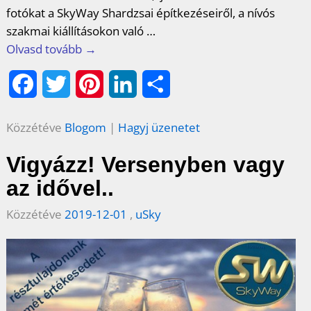
fotókat a SkyWay Shardzsai építkezéseiről, a nívós
szakmai kiállításokon való
…
Olvasd tovább →
F
T
P
L
O
a
w
i
i
s
Közzétéve
Blogom
|
Hagyj üzenetet
c
i
n
n
s
Vigyázz! Versenyben vagy
e
t
t
k
z
az idővel..
b
t
e
e
a
Közzétéve
2019-12-01
,
uSky
o
e
r
d
m
o
r
e
I
e
k
s
n
g
t