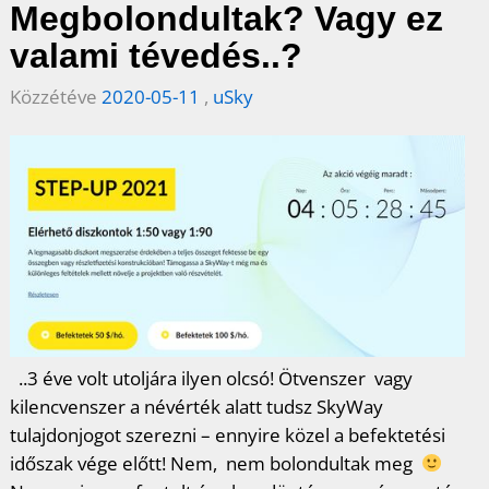
Megbolondultak? Vagy ez
valami tévedés..?
Közzétéve
2020-05-11
,
uSky
..3 éve volt utoljára ilyen olcsó! Ötvenszer vagy
kilencvenszer a névérték alatt tudsz SkyWay
tulajdonjogot szerezni – ennyire közel a befektetési
időszak vége előtt! Nem, nem bolondultak meg