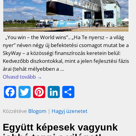
„You win – the World wins”.. „Ha Te nyersz – a világ
nyer” néven négy új befektetési csomagot mutat be a
SkyWay – a közösségi finanszírozás keretein belül:
Kedvezőbb diszkontokkal, mint a jelen fejlesztési fázis
árai (tehát mélyebben a
…
Olvasd tovább →
F
T
P
L
O
a
w
i
i
s
Közzétéve
Blogom
|
Hagyj üzenetet
c
i
n
n
s
Együtt képesek vagyunk
e
t
t
k
z