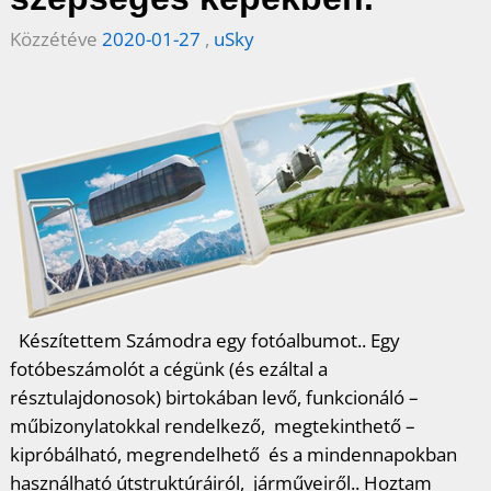
b
t
e
e
a
Közzétéve
2020-01-27
,
uSky
o
e
r
d
m
o
r
e
I
e
k
s
n
g
t
Készítettem Számodra egy fotóalbumot.. Egy
fotóbeszámolót a cégünk (és ezáltal a
résztulajdonosok) birtokában levő, funkcionáló –
műbizonylatokkal rendelkező, megtekinthető –
kipróbálható, megrendelhető és a mindennapokban
használható útstruktúráiról, járműveiről.. Hoztam