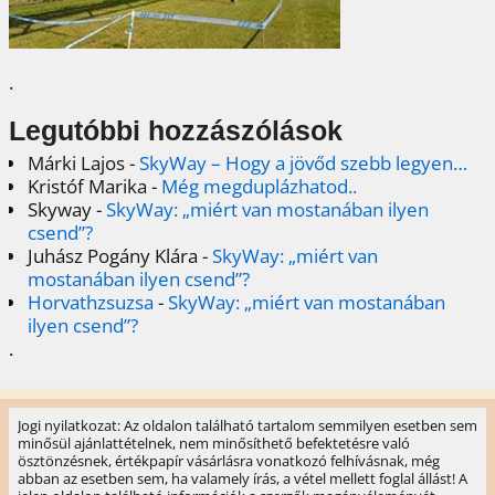
.
Legutóbbi hozzászólások
Márki Lajos
-
SkyWay – Hogy a jövőd szebb legyen…
Kristóf Marika
-
Még megduplázhatod..
Skyway
-
SkyWay: „miért van mostanában ilyen
csend”?
Juhász Pogány Klára
-
SkyWay: „miért van
mostanában ilyen csend”?
Horvathzsuzsa
-
SkyWay: „miért van mostanában
ilyen csend”?
.
Jogi nyilatkozat: Az oldalon található tartalom semmilyen esetben sem
minősül ajánlattételnek, nem minősíthető befektetésre való
ösztönzésnek, értékpapír vásárlásra vonatkozó felhívásnak, még
abban az esetben sem, ha valamely írás, a vétel mellett foglal állást! A