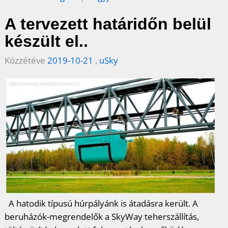
c
i
n
n
s
A tervezett határidőn belül
e
t
t
k
z
készült el..
b
t
e
e
a
Közzétéve
2019-10-21
,
uSky
o
e
r
d
m
o
r
e
I
e
k
s
n
g
t
A hatodik típusú húrpályánk is átadásra került. A
beruházók-megrendelők a SkyWay teherszállítás,