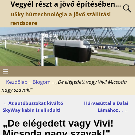
Vegyél részt a jövő építésében…
uSky húrtechnológia a jövő szállítási
rendszere
Kezdőlap
→
Blogom
→
„De elégedett vagy Vivi! Micsoda
nagy szavak!”
←
Az autóbuszokat kiváltó
Húrvasúttal a Dalai
Bejegyzés navigáció
SkyWay kabin is elindult!
Lámához . .
→
„De elégedett vagy Vivi!
Micsoda nagy szavak!”