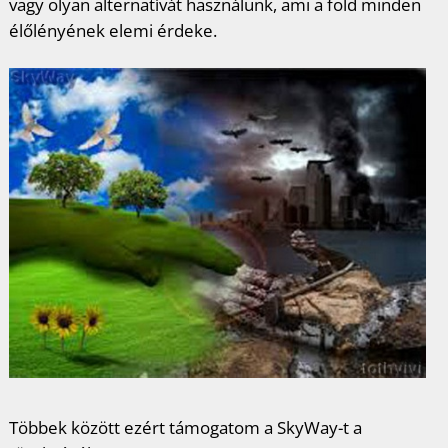
vagy olyan alternatívát használunk, ami a föld minden
élőlényének elemi érdeke.
Többek között ezért támogatom a SkyWay-t a