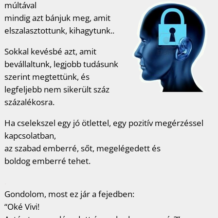
múltával
mindig azt bánjuk meg, amit
elszalasztottunk, kihagytunk..
Sokkal kevésbé azt, amit
bevállaltunk, legjobb tudásunk
szerint megtettünk, és
legfeljebb nem sikerült száz
százalékosra.
Ha cselekszel egy jó ötlettel, egy pozitív megérzéssel
kapcsolatban,
az szabad emberré, sőt, megelégedett és
boldog emberré tehet.
.
Gondolom, most ez jár a fejedben:
“Oké Vivi!