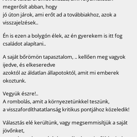
megerősít abban, hogy
jó úton járok, ami erőt ad a továbbiakhoz, azok a
visszajelzések..
Én is ezen a bolygón élek, az én gyerekem is itt fog
családot alapítani..
A saját bőrömön tapasztalom, .. kellően meg vagyok
ijedve, és elkeseredve
azoktól az áldatlan állapotoktól, amit mi emberek
okoztunk.
Vegyük észre!..
A rombolás, amit a környezetünkkel teszünk,
a visszafordíthatatlanság kritikus pontjához közeledik!
Választás elé kerültünk, vagy megsemmisítjük a saját
jövőnket,