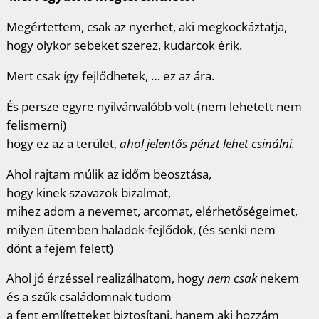
Megértettem, csak az nyerhet, aki megkockáztatja,
hogy olykor sebeket szerez, kudarcok érik.
Mert csak így fejlődhetek, … ez az ára.
És persze egyre nyilvánvalóbb volt (nem lehetett nem
felismerni)
hogy ez az a terület,
ahol jelentős pénzt lehet csinálni.
Ahol rajtam múlik az időm beosztása,
hogy kinek szavazok bizalmat,
mihez adom a nevemet, arcomat, elérhetőségeimet,
milyen ütemben haladok-fejlődök, (és senki nem
dönt a fejem felett)
Ahol jó érzéssel realizálhatom, hogy
nem csak
nekem
és a szűk családomnak tudom
a fent említetteket biztosítani, hanem aki hozzám