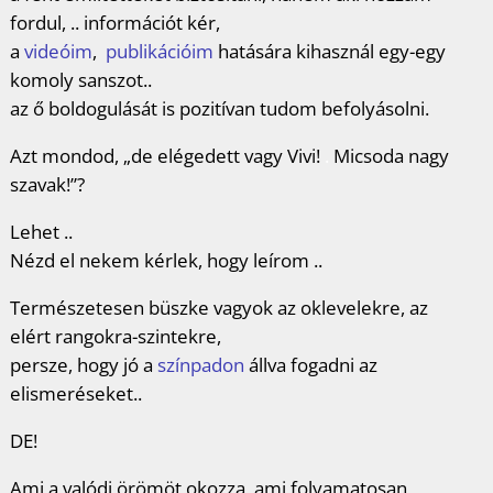
fordul, .. információt kér,
a
videóim
,
publikációim
hatására kihasznál egy-egy
komoly sanszot..
az ő boldogulását is pozitívan tudom befolyásolni.
Azt mondod, „de elégedett vagy Vivi!
.
Micsoda nagy
szavak!”?
Lehet ..
Nézd el nekem kérlek, hogy leírom ..
Természetesen büszke vagyok az oklevelekre, az
elért rangokra-szintekre,
persze, hogy jó a
színpadon
állva fogadni az
elismeréseket..
DE!
Ami a valódi örömöt okozza, ami folyamatosan