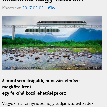
Közzétéve
2017-05-05
,
uSky
.
Semmi sem drágább, mint zárt elmével
megközelíteni
egy felkínálkozó lehetőségeket!
Vagyok már annyi idős, hogy tudjam, az évtizedek