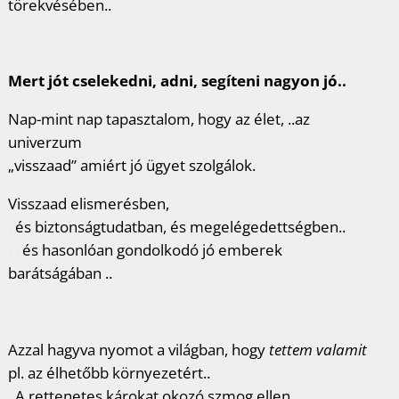
törekvésében..
Mert jót cselekedni, adni, segíteni nagyon jó..
Nap-mint nap tapasztalom, hogy az élet, ..az
univerzum
„visszaad” amiért jó ügyet szolgálok.
Visszaad elismerésben,
.
és biztonságtudatban, és megelégedettségben..
. .
és hasonlóan gondolkodó jó emberek
barátságában ..
Azzal hagyva nyomot a világban, hogy
tettem valamit
pl. az élhetőbb környezetért..
.
A rettenetes károkat okozó szmog ellen..