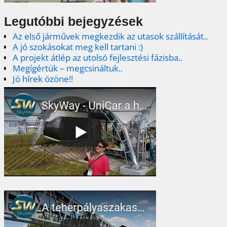
Legutóbbi bejegyzések
Az első járművek megkezdik az utasok szállítását..
A jó szokásokat meg kell tartani :)
A projekt átlép az utolsó fejlesztési fázisba..
Megígértük – megcsináltuk..
Jó hírek özöne!!