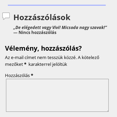
b
t
e
e
a
Hozzászólások
o
e
r
d
m
o
r
e
I
e
„De elégedett vagy Vivi! Micsoda nagy szavak!”
— Nincs hozzászólás
k
s
n
g
t
Vélemény, hozzászólás?
Az e-mail címet nem tesszük közzé.
A kötelező
mezőket
*
karakterrel jelöltük
Hozzászólás
*