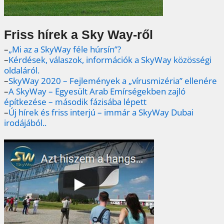
Friss hírek a Sky Way-ről
–
„Mi az a SkyWay féle húrsín”?
–
Kérdések, válaszok, információk a SkyWay közösségi
oldaláról.
–
SkyWay 2020 – Fejlemények a „vírusmizéria” ellenére
–
A SkyWay – Egyesült Arab Emírségekben zajló
építkezése – második fázisába lépett
–
Új hírek és friss interjú – immár a SkyWay Dubai
irodájából..