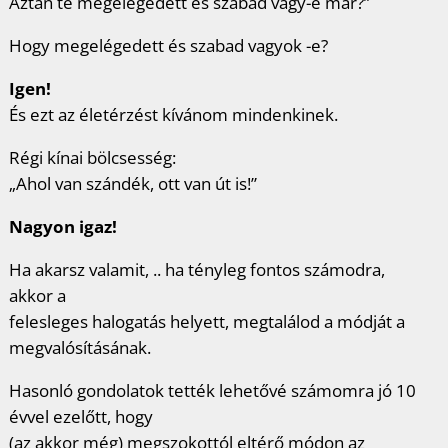
Aztán te megelégedett és szabad vagy-e már?”
Hogy megelégedett és szabad vagyok -e?
Igen!
És ezt az életérzést kívánom mindenkinek.
Régi kínai bölcsesség:
„Ahol van szándék, ott van út is!”
Nagyon igaz!
Ha akarsz valamit, .. ha tényleg fontos számodra,
akkor a
felesleges halogatás helyett, megtalálod a módját a
megvalósításának.
Hasonló gondolatok tették lehetővé számomra jó 10
évvel ezelőtt, hogy
(az akkor még) megszokottól eltérő módon az