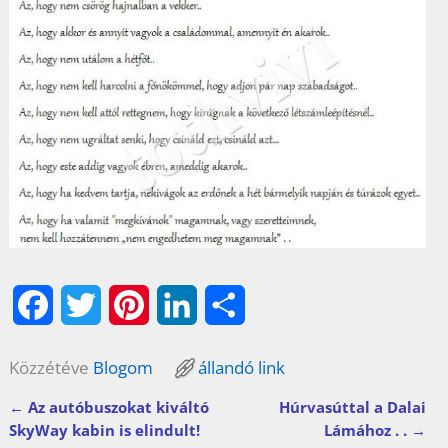
F
T
P
L
O
a
w
i
i
s
Közzétéve
Blogom
állandó link
c
i
n
n
s
←
Az autóbuszokat kiváltó
Húrvasúttal a Dalai
Bejegyzés navigáció
e
t
t
k
z
SkyWay kabin is elindult!
Lámához . .
→